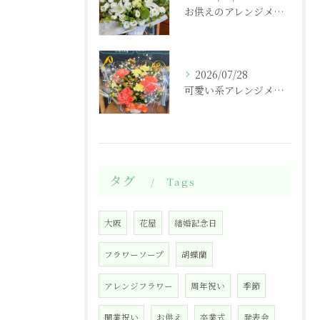
お供えのアレンジメント
2026/07/28
可愛い系アレンジメント
タグ
Tags
大阪
花屋
結婚記念日
フラワーソープ
胡蝶蘭
アレンジフラワー
周年祝い
季節
開業祝い
お供え
卒業式
発表会