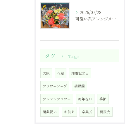
2026/07/28
可愛い系アレンジメント
タグ
Tags
大阪
花屋
結婚記念日
フラワーソープ
胡蝶蘭
アレンジフラワー
周年祝い
季節
開業祝い
お供え
卒業式
発表会