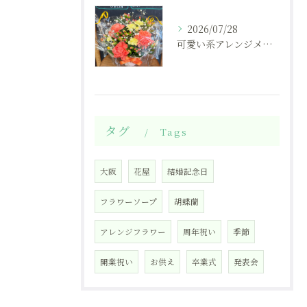
2026/07/28
可愛い系アレンジメント
タグ
Tags
大阪
花屋
結婚記念日
フラワーソープ
胡蝶蘭
アレンジフラワー
周年祝い
季節
開業祝い
お供え
卒業式
発表会