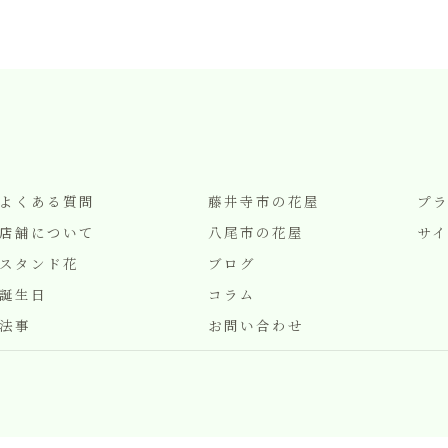
よくある質問
藤井寺市の花屋
プ
店舗について
八尾市の花屋
サイ
スタンド花
ブログ
誕生日
コラム
法事
お問い合わせ
© 2026 大阪の花屋はグリーンエポック・オオハシ ALL RIGHTS RESERVED.